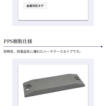
販売終了となりました。ご愛顧ありがと
金属対応タグ
うございました。後継品は、PMT-30WR
となります。
PPS樹脂仕様
耐熱性、耐薬品性に優れたハードケースタイプです。