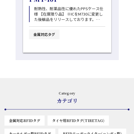
耐熱性、耐薬品性に優れたPPSケース仕
様 【在庫限り品】 ※ICをM730に変更し
た後継品をリリースしております。
→PMT-10M/M7 ※高温環境下では、一般
に、ICチップの寿命が早まります。交換
金属対応タグ
サイクルを早めていただく等、ご注意を
お願いいたします。
Category
カテゴリ
金属対応RFIDタグ
タイヤ用RFIDタグ(TIRETAG)
キーホルダー型RFIDタグ
RFIDリーダーライター(ハンディ型)