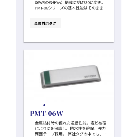
06WRの後継品）搭載ICがM730に変更。
PMT-06シリーズの基本性能はそのまま
に、ICが変更となったことで、さらに受
信感度が向上しています。大量導入にも
金属対応タグ
最適なモデルです。
PMT-06W
金属貼付時の優れた通信性能。塩ビ被覆
によりICを保護し、防水性を確保。強力
両面テープ採用。 弊社タグの中でも、最