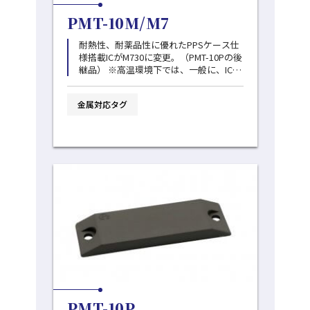
PMT-10M/M7
耐熱性、耐薬品性に優れたPPSケース仕
様搭載ICがM730に変更。（PMT-10Pの後
継品） ※高温環境下では、一般に、ICチ
ップの寿命が早まります。交換サイクル
を早めていただく等、ご注意をお願いい
金属対応タグ
たします。
PMT-10P