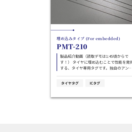
埋め込みタイプ (For embedded)
PMT-210
製品紹介動画（読取デモは1:45頃からで
す！） タイヤに埋め込むことで性能を発揮
する、タイヤ専用タグです。独自のアン
ナ構造により、以下の特徴があります。 ・
原則として、ゴムの配合に合わせたアン
タイヤタグ
ICタグ
ナ長の調整（周波数調整）を必要としま
ん。 ・ダイポール型のタグと異なり、絶縁
ゴムの層を用意する必要がありません。
体に近いゴムにそのまま埋め込むことで
そ、通信性能を発揮します。 ※新規販売終
了。2025年、後継品をリリース予定です
→PMT-310/U9 簡易測定データ（タグ実装サ
ンプル） 乗用車タイヤでは約5m、レースタ