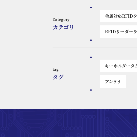
イヤでは約2mでした。 ※屋外環境にて、ハ
ンディリーダー（1W出力）で測定。
金属対応RFID
Category
カテゴリ
RFIDリーダー
キーホルダータ
tag
タグ
アンテナ