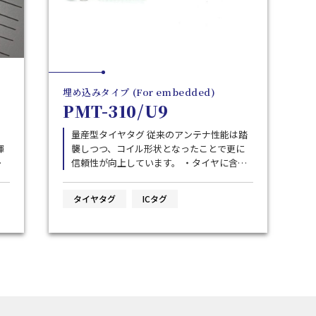
埋め込みタイプ (For embedded)
PMT-310/U9
量産型タイヤタグ 従来のアンテナ性能は踏
襲しつつ、コイル形状となったことで更に
テ
信頼性が向上しています。 ・タイヤに含ま
れるカーボンブラックを通信に利用する独
テ
自の高性能アンテナを搭載。タイヤゴム中
タイヤタグ
ICタグ
せ
で広帯域かつ高感度の読取性能を発揮しま
す。 ・原則として、ゴムの配合に合わせた
導
アンテナ長の調整（周波数調整）を必要と
こ
しません。汎用的なタグとしてご利用いた
だけます。 ・ダイポールアンテナ型のタグ
。
に推奨されるように、タグの周囲に絶縁ゴ
ム層を用意する必要がありません。カーボ
ンブラック含有ゴムに埋め込むことができ